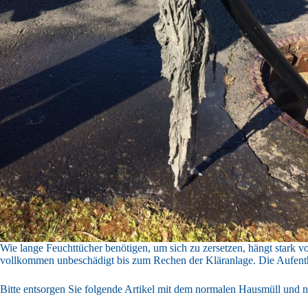
Wie lange Feuchttücher benötigen, um sich zu zersetzen, hängt stark v
vollkommen unbeschädigt bis zum Rechen der Kläranlage. Die Aufenthalt
Bitte entsorgen Sie folgende Artikel mit dem normalen Hausmüll und nic